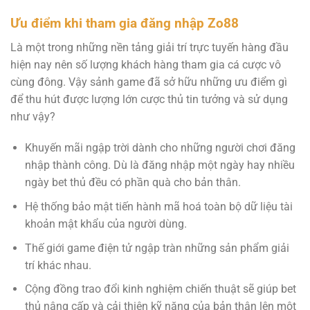
Ưu điểm khi tham gia đăng nhập Zo88
Là một trong những nền tảng giải trí trực tuyến hàng đầu
hiện nay nên số lượng khách hàng tham gia cá cược vô
cùng đông. Vậy sảnh game đã sở hữu những ưu điểm gì
để thu hút được lượng lớn cược thủ tin tưởng và sử dụng
như vậy?
Khuyến mãi ngập trời dành cho những người chơi đăng
nhập thành công. Dù là đăng nhập một ngày hay nhiều
ngày bet thủ đều có phần quà cho bản thân.
Hệ thống bảo mật tiến hành mã hoá toàn bộ dữ liệu tài
khoản mật khẩu của người dùng.
Thế giới game điện tử ngập tràn những sản phẩm giải
trí khác nhau.
Cộng đồng trao đổi kinh nghiệm chiến thuật sẽ giúp bet
thủ nâng cấp và cải thiện kỹ năng của bản thân lên một