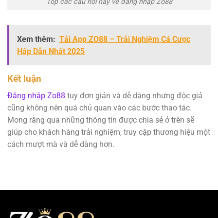
Top các câu hỏi hay về đăng nhập Zo88
Xem thêm:
Tải App ZO88 – Trải Nghiệm Cá Cược
Hấp Dẫn Nhất 2025
Kết luận
Đăng nhập Zo88
tuy đơn giản và dễ dàng nhưng độc giả
cũng không nên quá chủ quan vào các bước thao tác.
Mong rằng qua những thông tin được chia sẻ ở trên sẽ
giúp cho khách hàng trải nghiệm, truy cập thương hiệu một
cách mượt mà và dễ dàng hơn.