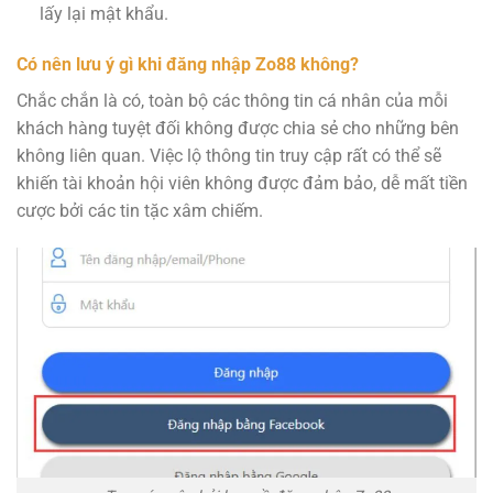
lấy lại mật khẩu.
Có nên lưu ý gì khi đăng nhập Zo88 không?
Chắc chắn là có, toàn bộ các thông tin cá nhân của mỗi
khách hàng tuyệt đối không được chia sẻ cho những bên
không liên quan. Việc lộ thông tin truy cập rất có thể sẽ
khiến tài khoản hội viên không được đảm bảo, dễ mất tiền
cược bởi các tin tặc xâm chiếm.