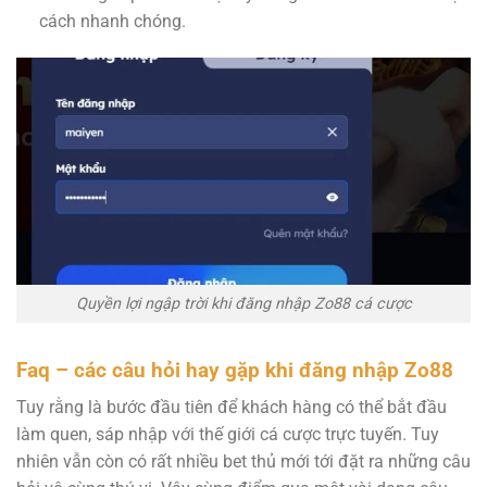
cách nhanh chóng.
Quyền lợi ngập trời khi đăng nhập Zo88 cá cược
Faq – các câu hỏi hay gặp khi đăng nhập Zo88
Tuy rằng là bước đầu tiên để khách hàng có thể bắt đầu
làm quen, sáp nhập với thế giới cá cược trực tuyến. Tuy
nhiên vẫn còn có rất nhiều bet thủ mới tới đặt ra những câu