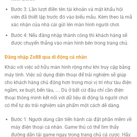
Bước 3: Lần lượt điền tên tài khoản và mật khẩu hội
viên đã thiết lập trước đó vào biểu mẫu. Kèm theo là mã
xác nhận của nhà cái gửi lên màn hình người chơi.
Bước 4: Nếu đăng nhập thành công thì khách hàng sẽ
được chuyển thẳng vào màn hình bên trong trang chủ.
Đăng nhập Zo88 qua di động cá nhân
Khác với việc sở hữu màn hình rộng như khi truy cập bằng
máy tính. Việc sử dụng điện thoại để trải nghiệm sẽ giúp
cho khách hàng chủ động hơn trong mọi vị trí như tàu điện
ngầm, xe buýt, bến tàu, …. Dù ở bất cứ đâu chỉ cần điện
thoại thông minh kết nối với dữ liệu di động là người chơi
có thể tự do trải nghiệm sản phẩm một cách dễ dàng.
Bước 1: Người dùng cần tiến hành cài đặt phần mềm về
máy điện thoại cá nhân. Game thủ có thể tìm thấy
đường dẫn tải game ngay trong trang chủ cá cược. Hãy